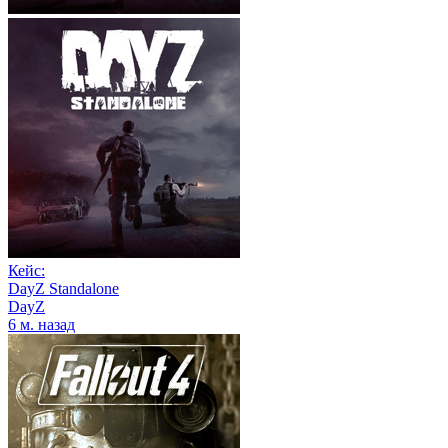
Кейс:
DayZ Standalone
DayZ
6 м. назад