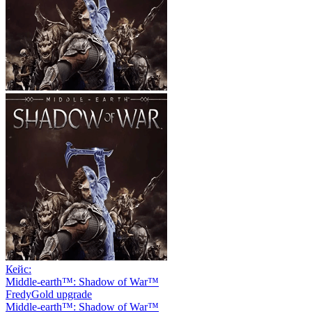
Кейс:
Middle-earth™: Shadow of War™
FredyGold upgrade
Middle-earth™: Shadow of War™