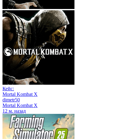
Кейс:
Mortal Kombat X
dimetr50
Mortal Kombat X
12 м. назад