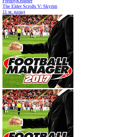
FreddyKrugher
The Elder Scrolls V: Skyrim
11 м. назад