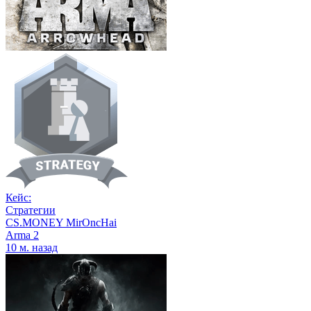
Кейс:
Стратегии
CS.MONEY MirOncHai
Arma 2
10 м. назад