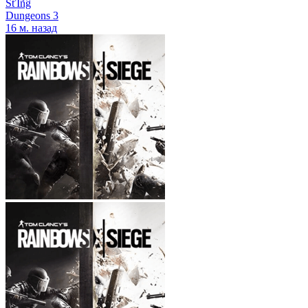
ŚťÎñĝ
Dungeons 3
16 м. назад