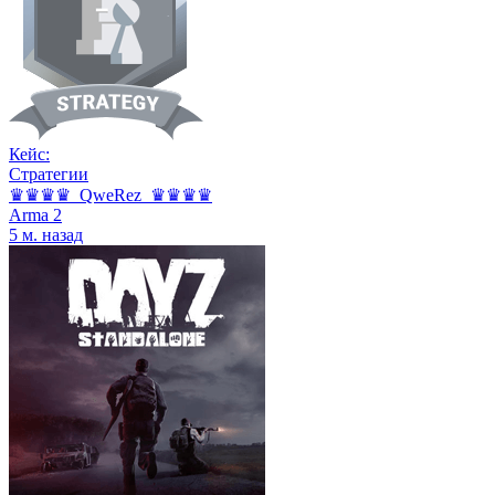
Кейс:
Стратегии
♛♛♛♛_QweRez_♛♛♛♛
Arma 2
5 м. назад