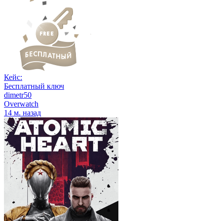
Кейс:
Бесплатный ключ
dimetr50
Overwatch
14 м. назад