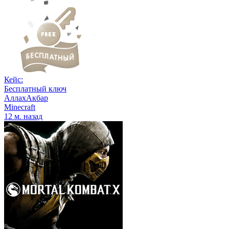
Кейс:
Бесплатный ключ
АллахАкбар
Minecraft
12 м. назад