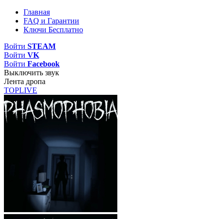
Главная
FAQ и Гарантии
Ключи Бесплатно
Войти
STEAM
Войти
VK
Войти
Facebook
Выключить звук
Лента дропа
TOP
LIVE