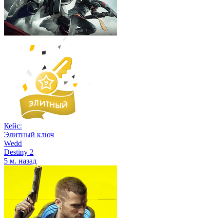
Кейс:
Элитный ключ
Wedd
Destiny 2
5 м. назад