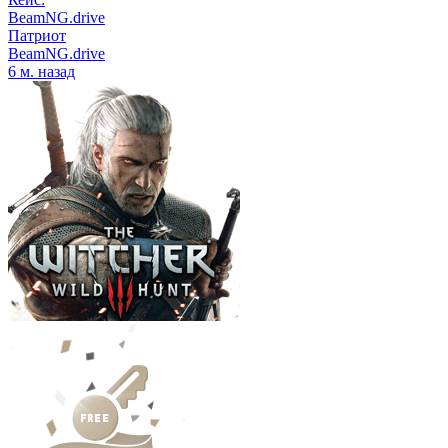
BeamNG.drive
Патриот
BeamNG.drive
6 м. назад