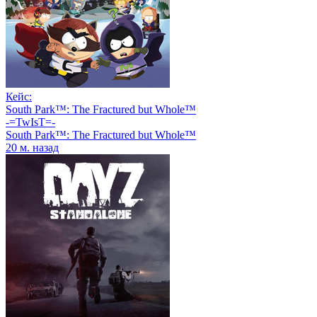
Кейс:
South Park™: The Fractured but Whole™
-=TwIsT=-
South Park™: The Fractured but Whole™
20 м. назад