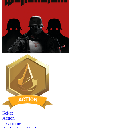
Кейс:
Action
Настя тян