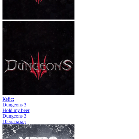
Кейс:
Dungeons 3
Hold my beer
Dungeons 3
10 м. назад