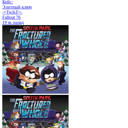
Кейс:
Элитный ключ
-=TwIsT=-
Fallout 76
19 м. назад