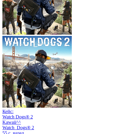
Кейс:
Watch Dogs® 2
Kawaii^^
Watch_Dogs® 2
55 с. назад