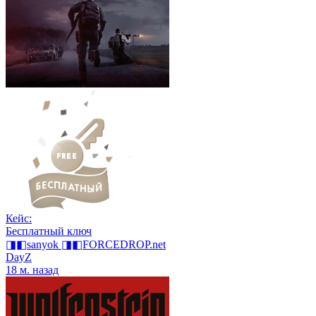
Кейс:
Бесплатный ключ
◨◧sanyok ◨◧FORCEDROP.net
DayZ
18 м. назад