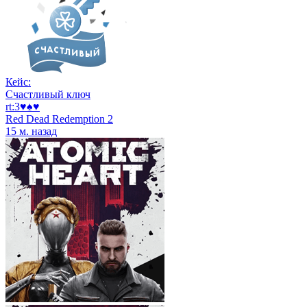
Кейс:
Счастливый ключ
rt:3♥♠♥
Red Dead Redemption 2
15 м. назад