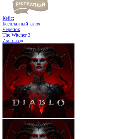
Кейс:
Бесплатный ключ
Черепок
The Witcher 3
7 м. назад