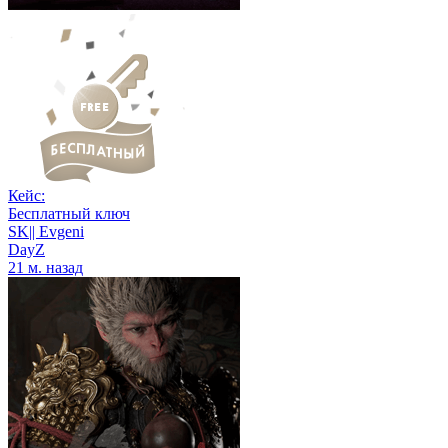
Кейс:
Бесплатный ключ
SK|| Evgeni
DayZ
21 м. назад