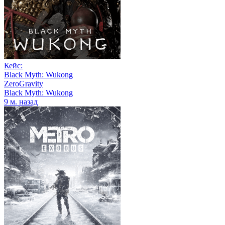
Кейс:
Black Myth: Wukong
ZeroGravity
Black Myth: Wukong
9 м. назад