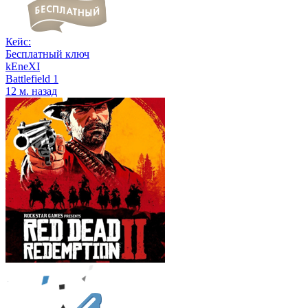
Кейс:
Бесплатный ключ
kEneXI
Battlefield 1
12 м. назад