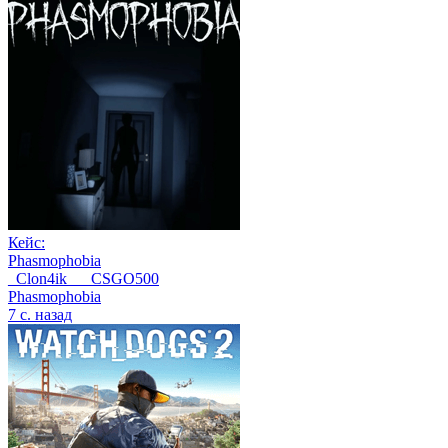
Кейс:
Phasmophobia
_Clon4ik___CSGO500
Phasmophobia
7 с. назад