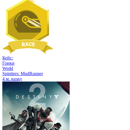
Кейс:
Гонки
Wedd
Spintires: MudRunner
4 м. назад