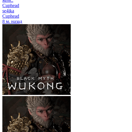
Кейс:
Cuphead
se4ika
Cuphead
8 м. назад