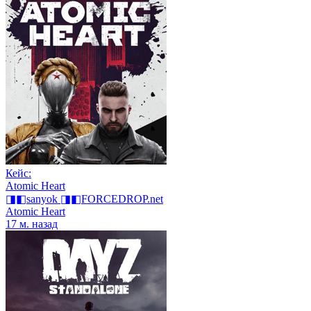
Кейс:
Atomic Heart
◨◧sanyok ◨◧FORCEDROP.net
Atomic Heart
17 м. назад