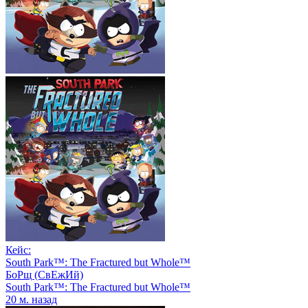
Кейс:
South Park™: The Fractured but Whole™
БоРщ (СвЕжИй)
South Park™: The Fractured but Whole™
20 м. назад