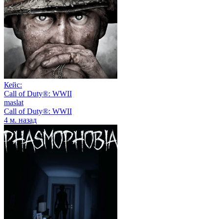
Кейс:
Call of Duty®: WWII
maslat
Call of Duty®: WWII
4 м. назад