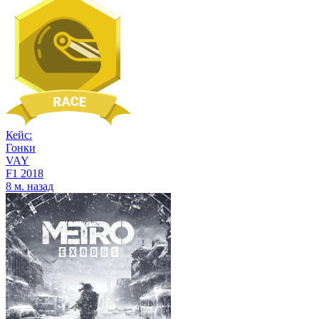
Кейс:
Гонки
VAY
F1 2018
8 м. назад