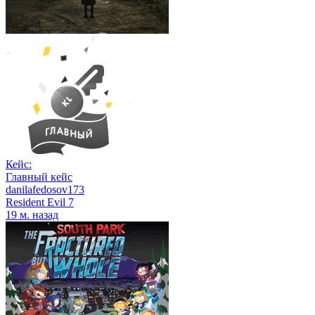
Кейс:
Главный кейс
danilafedosov173
Resident Evil 7
19 м. назад