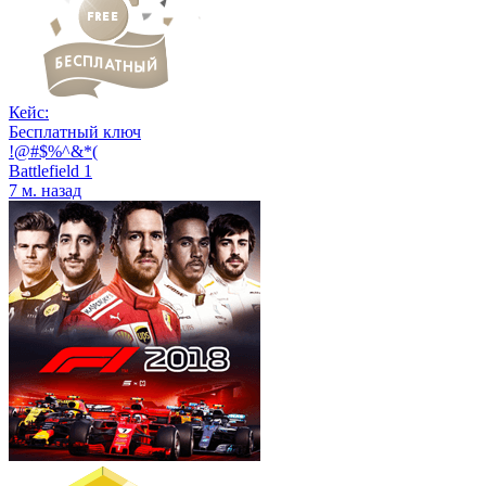
Кейс:
Бесплатный ключ
!@#$%^&*(
Battlefield 1
7 м. назад