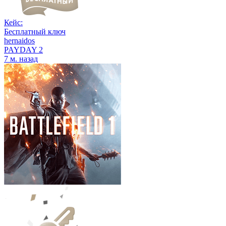
Кейс:
Бесплатный ключ
hernaidos
PAYDAY 2
7 м. назад