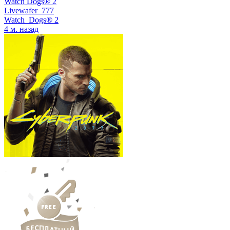
Watch Dogs® 2
Livewafer_777
Watch_Dogs® 2
4 м. назад