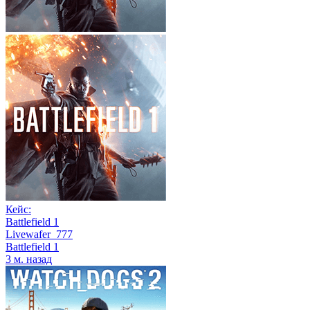
Кейс:
Battlefield 1
Livewafer_777
Battlefield 1
3 м. назад