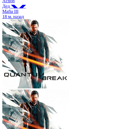
Action
Дед ◥◣ ◢◤
Mafia III
18 м. назад