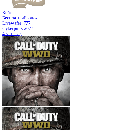
Кейс:
Бесплатный ключ
Livewafer_777
Cyberpunk 2077
4 м. назад