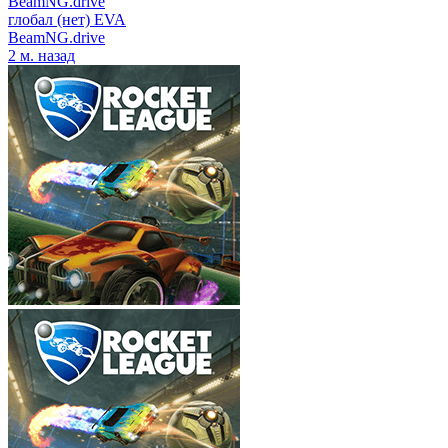
BeamNG.drive
глобал (нет) EVA
BeamNG.drive
2 м. назад