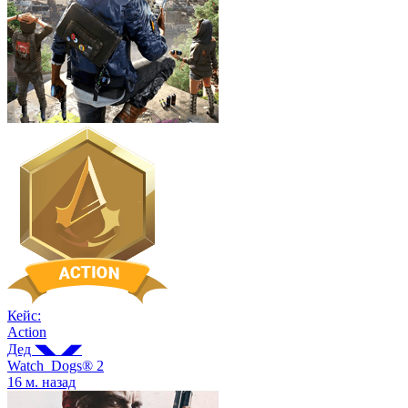
Кейс:
Action
Дед ◥◣ ◢◤
Watch_Dogs® 2
16 м. назад