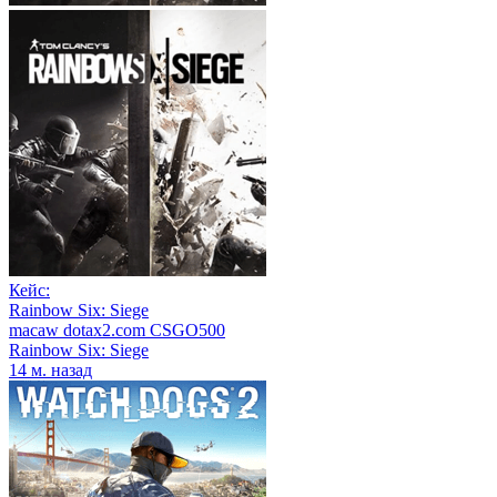
Кейс:
Rainbow Six: Siege
macaw dotax2.com CSGO500
Rainbow Six: Siege
14 м. назад