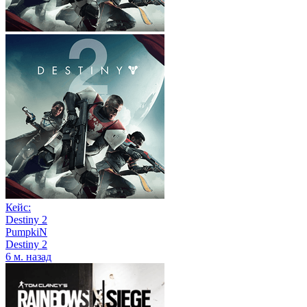
Кейс:
Destiny 2
PumpkiN
Destiny 2
6 м. назад