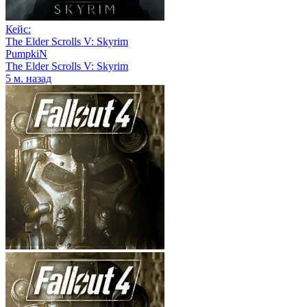
Кейс:
The Elder Scrolls V: Skyrim
PumpkiN
The Elder Scrolls V: Skyrim
5 м. назад