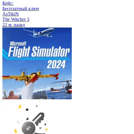
Кейс:
Бесплатный ключ
AsTikiN
The Witcher 3
22 м. назад