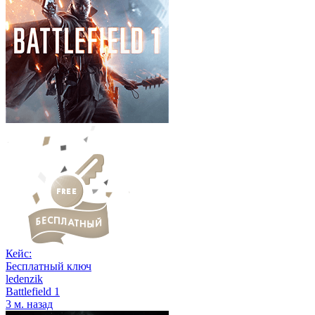
Кейс:
Бесплатный ключ
ledenzik
Battlefield 1
3 м. назад