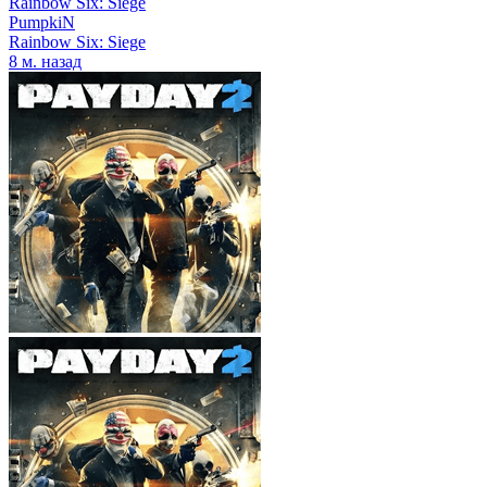
Rainbow Six: Siege
PumpkiN
Rainbow Six: Siege
8 м. назад