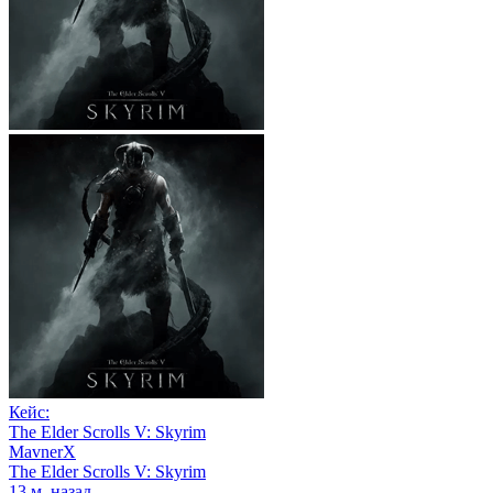
Кейс:
The Elder Scrolls V: Skyrim
MavnerX
The Elder Scrolls V: Skyrim
13 м. назад