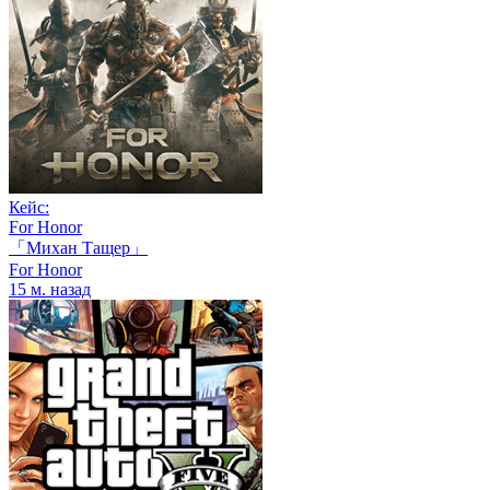
Кейс:
For Honor
「Михан Тащер」
For Honor
15 м. назад