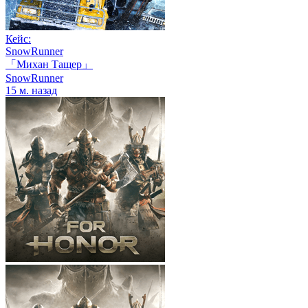
Кейс:
SnowRunner
「Михан Тащер」
SnowRunner
15 м. назад