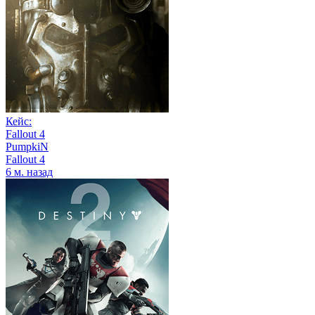
Кейс:
Fallout 4
PumpkiN
Fallout 4
6 м. назад