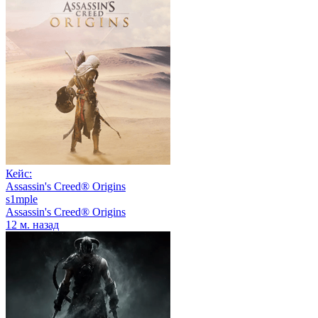
Кейс:
Assassin's Creed® Origins
s1mple
Assassin's Creed® Origins
12 м. назад