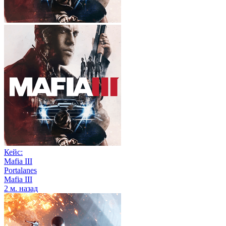
Кейс:
Mafia III
Portalanes
Mafia III
2 м. назад