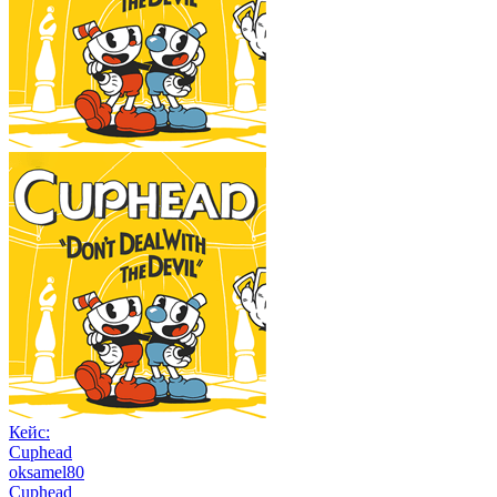
Кейс:
Cuphead
oksamel80
Cuphead