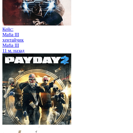
Кейс:
Mafia III
хентайчик
Mafia III
11 м. назад