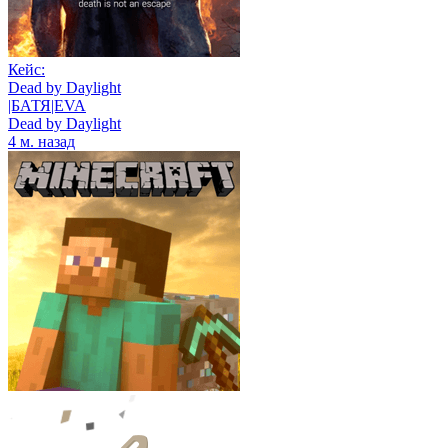
Кейс:
Dead by Daylight
|БАТЯ|EVA
Dead by Daylight
4 м. назад