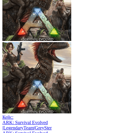
Кейс:
ARK: Survival Evolved
|LegendaryTeam|GreySter