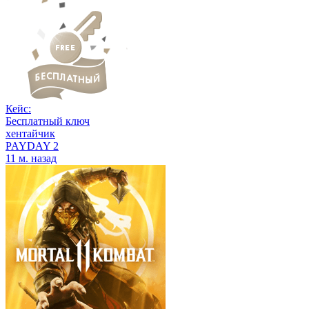
Кейс:
Бесплатный ключ
хентайчик
PAYDAY 2
11 м. назад