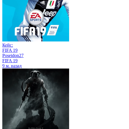
Кейс:
FIFA 19
Poseidon27
FIFA 19
9 м. назад