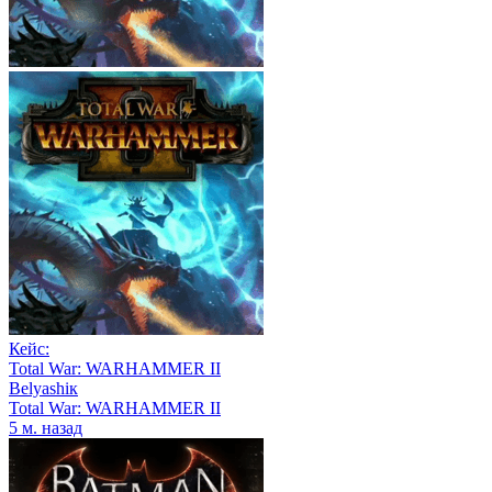
Кейс:
Total War: WARHAMMER II
Belyashiк
Total War: WARHAMMER II
5 м. назад