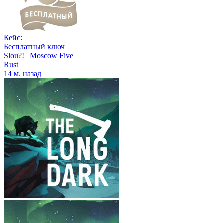
Кейс:
Бесплатный ключ
Slou?! | Moscow Five
Rust
14 м. назад