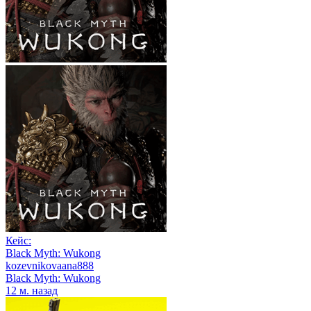
Кейс:
Black Myth: Wukong
kozevnikovaana888
Black Myth: Wukong
12 м. назад