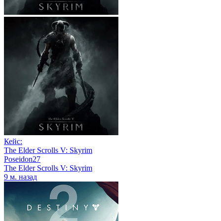
Кейс:
The Elder Scrolls V: Skyrim
Poseidon27
The Elder Scrolls V: Skyrim
9 м. назад