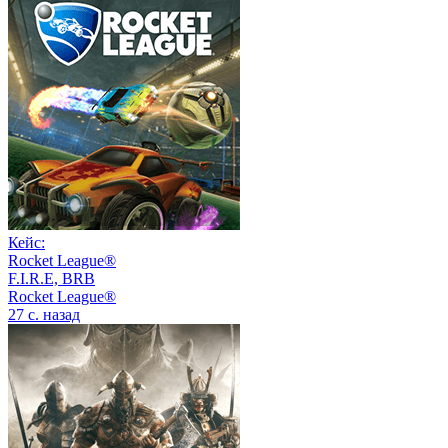
Кейс:
Rocket League®
F.I.R.E, BRB
Rocket League®
27 с. назад