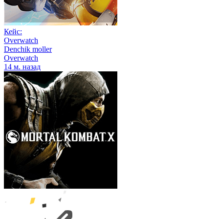
Кейс:
Overwatch
Denchik moller
Overwatch
14 м. назад