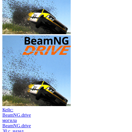
Кейс:
BeamNG.drive
могила
BeamNG.drive
30 с. назад