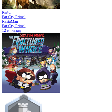
Кейс:
Far Cry Primal
RastaMan
Far Cry Primal
12 м. назад