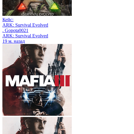
Кейс:
ARK: Survival Evolved
. Gopota0021
ARK: Survival Evolved
19 м. назад