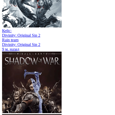
Кейс:
Divinity: Original Sin 2
Rain team
Divinity: Original Sin 2
9 м. назад