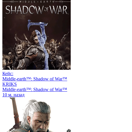
Кейс:
Middle-earth™: Shadow of War™
KRIKS
Middle-earth™: Shadow of War™
10 м. назад