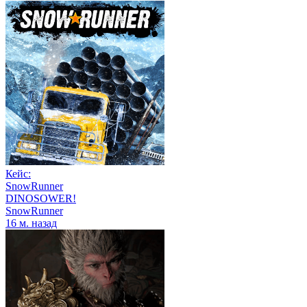
Кейс:
SnowRunner
DINOSOWER!
SnowRunner
16 м. назад