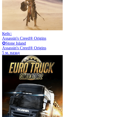
Кейс:
Assassin's Creed® Origins
✪Stone Island
Assassin's Creed® Origins
5 м. назад