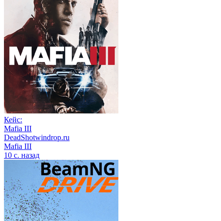
Кейс:
Mafia III
DeadShotwindrop.ru
Mafia III
10 с. назад