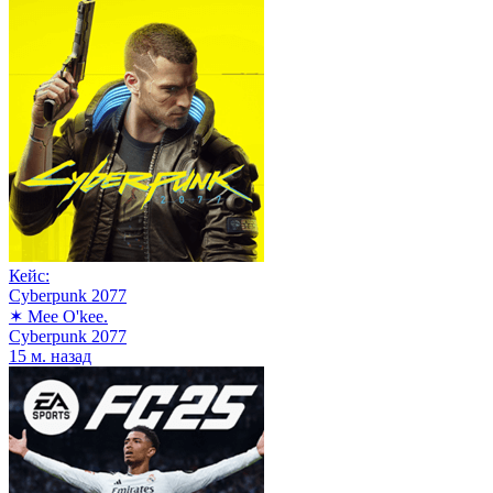
Кейс:
Cyberpunk 2077
✶ Mee O'kee.
Cyberpunk 2077
15 м. назад