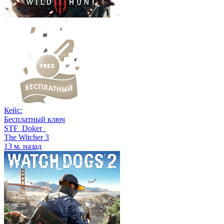
Кейс:
Бесплатный ключ
STF_Doker_
The Witcher 3
13 м. назад