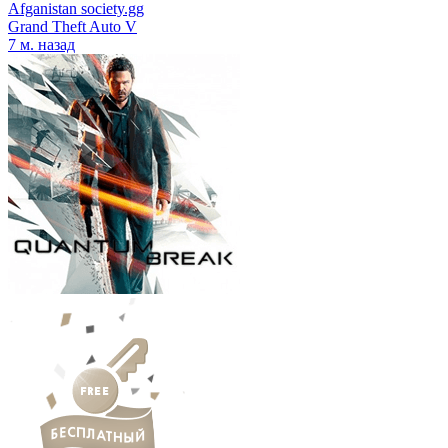
Afganistan society.gg
Grand Theft Auto V
7 м. назад