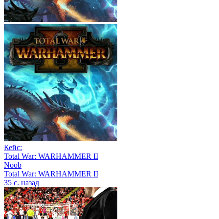
Кейс:
Total War: WARHAMMER II
Noob
Total War: WARHAMMER II
35 с. назад