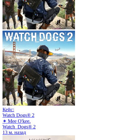
Кейс:
Watch Dogs® 2
✶ Mee O'kee.
Watch_Dogs® 2
13 м. назад