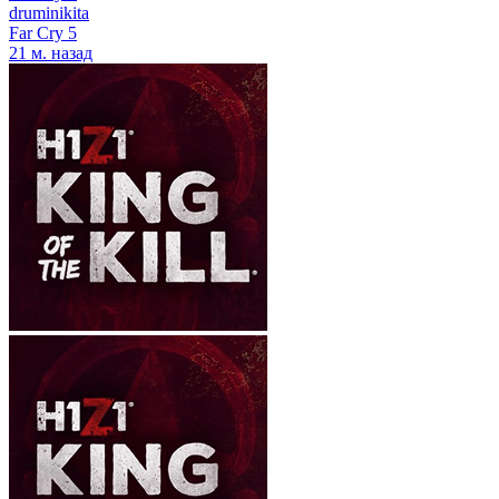
druminikita
Far Cry 5
21 м. назад