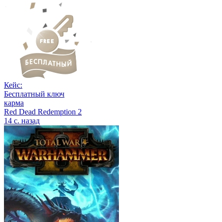
Кейс:
Бесплатный ключ
карма
Red Dead Redemption 2
14 с. назад