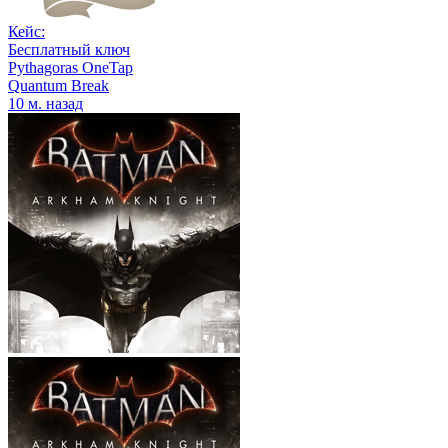
Кейс:
Бесплатный ключ
Pythagoras OneTap
Quantum Break
10 м. назад