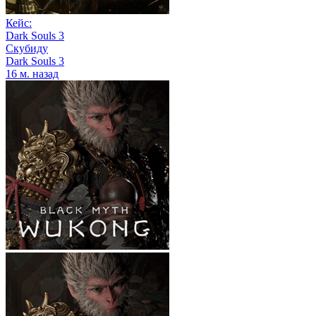
Кейс:
Dark Souls 3
Скубиду
Dark Souls 3
16 м. назад