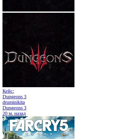
Кейс:
Dungeons 3
druminikita
Dungeons 3
20 м. назад