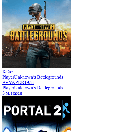
Кейс:
PlayerUnknown’s Battlegrounds
AVVAPER1978
PlayerUnknown’s Battlegrounds
3 м. назад