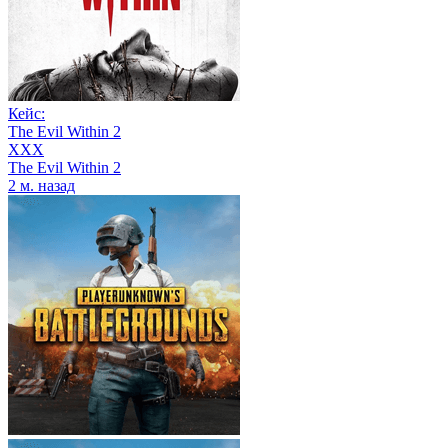
Кейс:
The Evil Within 2
XXX
The Evil Within 2
2 м. назад