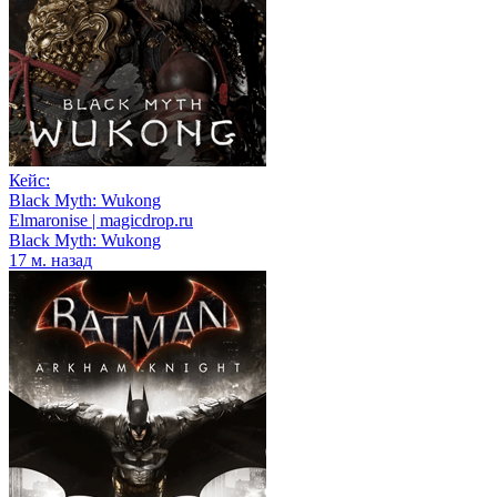
Кейс:
Black Myth: Wukong
Elmaronise | magicdrop.ru
Black Myth: Wukong
17 м. назад