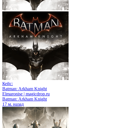
Кейс:
Batman: Arkham Knight
Elmaronise | magicdrop.ru
Batman: Arkham Knight
17 м. назад