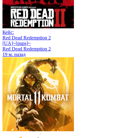
Кейс:
Red Dead Redemption 2
[UA]~[pups]~
Red Dead Redemption 2
19 м. назад