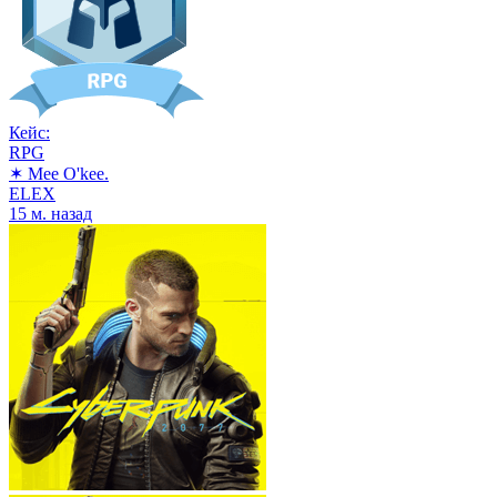
Кейс:
RPG
✶ Mee O'kee.
ELEX
15 м. назад