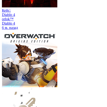
Кейс:
Diablo 4
orlok™
Diablo 4
6 м. назад