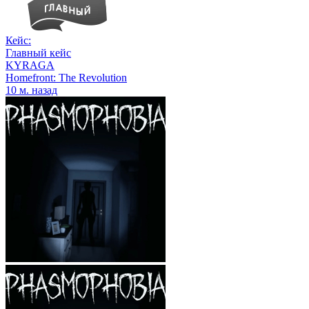
Кейс:
Главный кейс
KYRAGA
Homefront: The Revolution
10 м. назад