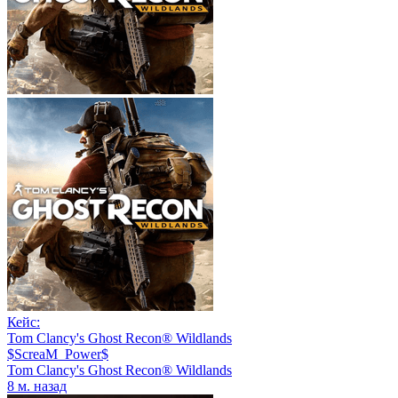
Кейс:
Tom Clancy's Ghost Recon® Wildlands
$ScreaM_Power$
Tom Clancy's Ghost Recon® Wildlands
8 м. назад