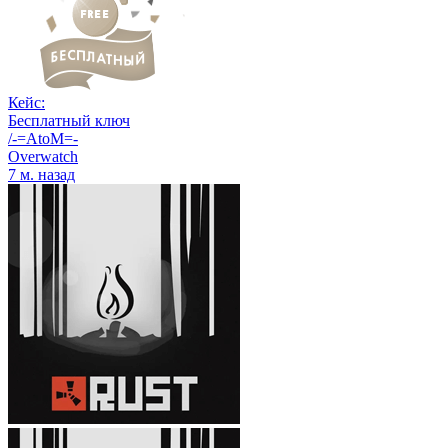
Кейс:
Бесплатный ключ
/-=AtoM=-
Overwatch
7 м. назад