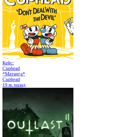
Кейс:
Cuphead
*Матанга*
Cuphead
19 м. назад