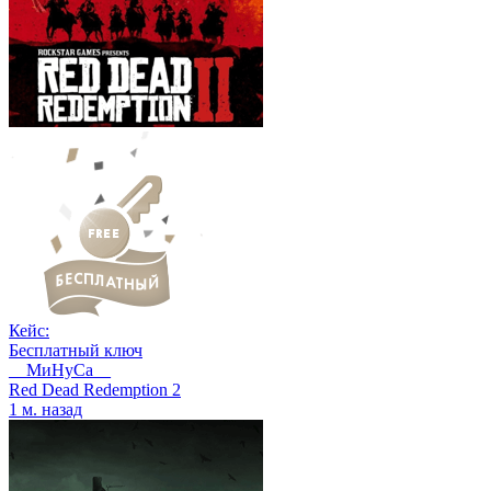
Кейс:
Бесплатный ключ
__МиНуСа__
Red Dead Redemption 2
1 м. назад