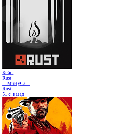
Кейс:
Rust
__МиНуСа__
Rust
51 с. назад