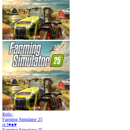
Кейс:
Farming Simulator 25
rt:3♥♠♥
Farming Simulator 25