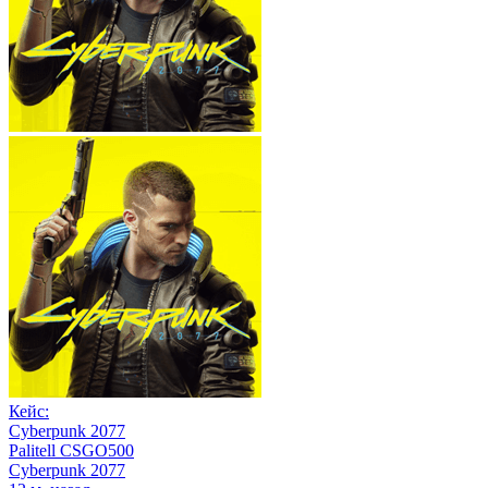
Кейс:
Cyberpunk 2077
Palitell CSGO500
Cyberpunk 2077