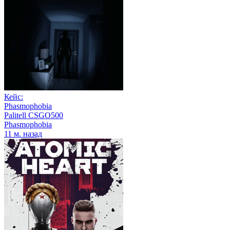
Кейс:
Phasmophobia
Palitell CSGO500
Phasmophobia
11 м. назад