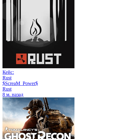
Кейс:
Rust
$ScreaM_Power$
Rust
8 м. назад