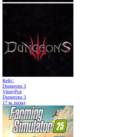
Кейс:
Dungeons 3
VinnyPox
Dungeons 3
17 м. назад